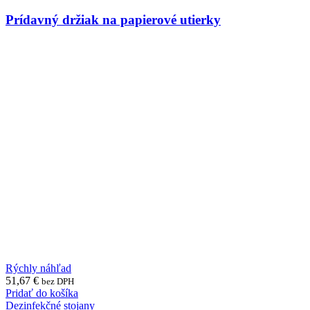
Prídavný držiak na papierové utierky
Rýchly náhľad
51,67
€
bez DPH
Pridať do košíka
Dezinfekčné stojany