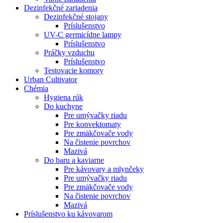
Dezinfekčné zariadenia
Dezinfekčné stojany
Príslušenstvo
UV-C germicídne lampy
Príslušenstvo
Práčky vzduchu
Príslušenstvo
Testovacie komory
Urban Cultivator
Chémia
Hygiena rúk
Do kuchyne
Pre umývačky riadu
Pre konvektomaty
Pre zmäkčovače vody
Na čistenie povrchov
Mazivá
Do baru a kaviarne
Pre kávovary a mlynčeky
Pre umývačky riadu
Pre zmäkčovače vody
Na čistenie povrchov
Mazivá
Príslušenstvo ku kávovarom