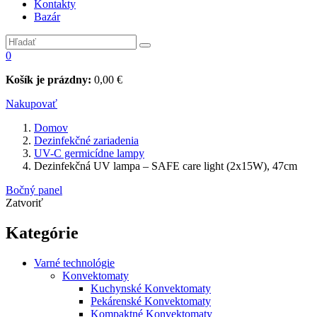
Kontakty
Bazár
0
Košík je prázdny:
0,00
€
Nakupovať
Domov
Dezinfekčné zariadenia
UV-C germicídne lampy
Dezinfekčná UV lampa – SAFE care light (2x15W), 47cm
Bočný panel
Zatvoriť
Kategórie
Varné technológie
Konvektomaty
Kuchynské Konvektomaty
Pekárenské Konvektomaty
Kompaktné Konvektomaty