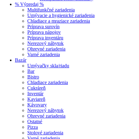
% Výpredaj %
Multifunkčné zariadenia
Umývacie a hygienické zariadenia
Chladiace a mraziace zariadenia
Príprava surovín
Príprava nápojov
Príprava inventáru
Nerezový nábytok
Ohrevné zariadenia
Varné zariadenia
Bazár
Umývačky skla/riadu
Bar
Bistro
Chladiace zariadenia
Cukráreň
Inventár
Kaviareň
Kávovary
Nerezový nábytok
Ohrevné zariadenia
Ostatné
Pizza
Stolové zariadenia
Varné zariadenia