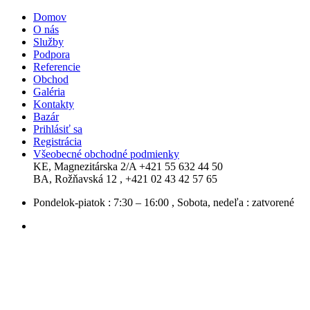
Domov
O nás
Služby
Podpora
Referencie
Obchod
Galéria
Kontakty
Bazár
Prihlásiť sa
Registrácia
Všeobecné obchodné podmienky
KE, Magnezitárska 2/A
+421 55 632 44 50
BA, Rožňavská 12 ,
+421 02 43 42 57 65
Pondelok-piatok : 7:30 – 16:00 , Sobota, nedeľa : zatvorené