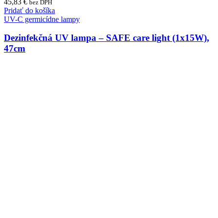
45,83
€
bez DPH
Pridať do košíka
UV-C germicídne lampy
Dezinfekčná UV lampa – SAFE care light (1x15W),
47cm