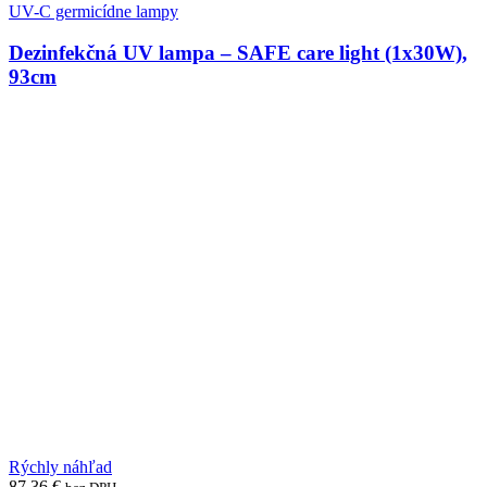
UV-C germicídne lampy
Dezinfekčná UV lampa – SAFE care light (1x30W),
93cm
Rýchly náhľad
87,36
€