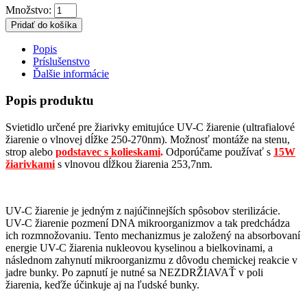
Množstvo:
Pridať do košíka
Popis
Príslušenstvo
Ďalšie informácie
Popis produktu
Svietidlo určené pre žiarivky emitujúce UV-C žiarenie (ultrafialové
žiarenie o vlnovej dĺžke 250-270nm). Možnosť montáže na stenu,
strop alebo
podstavec s kolieskami
.
Odporúčame používať s
15W
žiarivkami
s vlnovou dĺžkou žiarenia 253,7nm.
UV-C žiarenie je jedným z najúčinnejších spôsobov sterilizácie.
UV-C žiarenie pozmení DNA mikroorganizmov a tak predchádza
ich rozmnožovaniu. Tento mechanizmus je založený na absorbovaní
energie UV-C žiarenia nukleovou kyselinou a bielkovinami, a
následnom zahynutí mikroorganizmu z dôvodu chemickej reakcie v
jadre bunky. Po zapnutí je nutné sa NEZDRŽIAVAŤ v poli
žiarenia, keďže účinkuje aj na ľudské bunky.