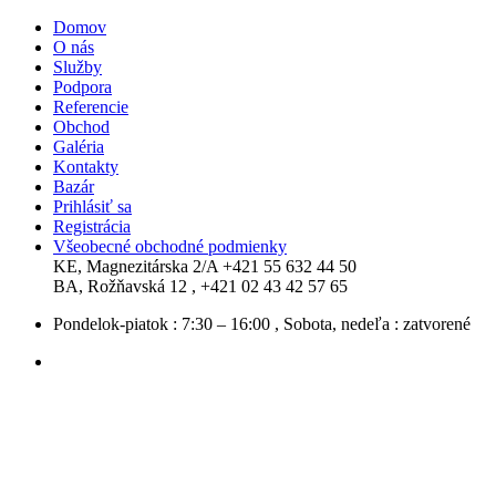
Domov
O nás
Služby
Podpora
Referencie
Obchod
Galéria
Kontakty
Bazár
Prihlásiť sa
Registrácia
Všeobecné obchodné podmienky
KE, Magnezitárska 2/A
+421 55 632 44 50
BA, Rožňavská 12 ,
+421 02 43 42 57 65
Pondelok-piatok : 7:30 – 16:00 , Sobota, nedeľa : zatvorené