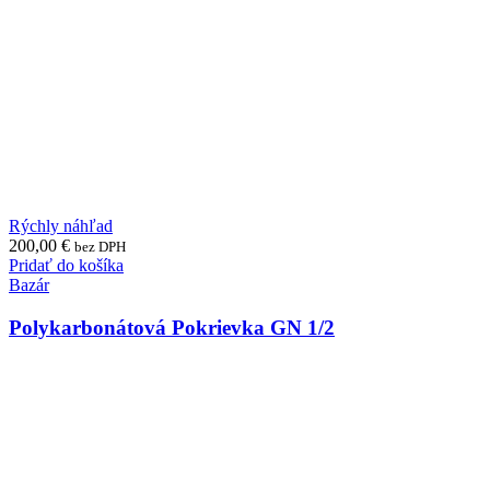
Rýchly náhľad
200,00
€
bez DPH
Pridať do košíka
Bazár
Polykarbonátová Pokrievka GN 1/2