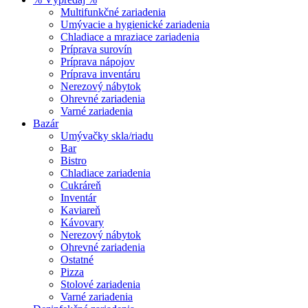
Multifunkčné zariadenia
Umývacie a hygienické zariadenia
Chladiace a mraziace zariadenia
Príprava surovín
Príprava nápojov
Príprava inventáru
Nerezový nábytok
Ohrevné zariadenia
Varné zariadenia
Bazár
Umývačky skla/riadu
Bar
Bistro
Chladiace zariadenia
Cukráreň
Inventár
Kaviareň
Kávovary
Nerezový nábytok
Ohrevné zariadenia
Ostatné
Pizza
Stolové zariadenia
Varné zariadenia