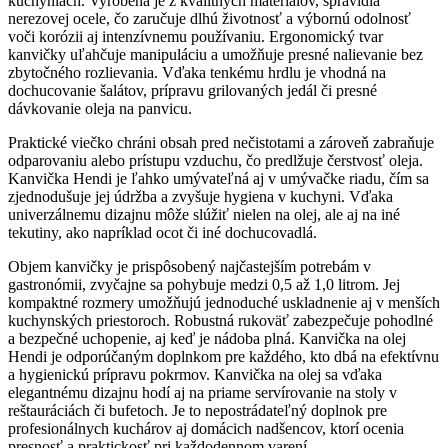
kuchyniach. Vyrobená je z kvalitných materiálov, spravidla
nerezovej ocele, čo zaručuje dlhú životnosť a výbornú odolnosť
voči korózii aj intenzívnemu používaniu. Ergonomický tvar
kanvičky uľahčuje manipuláciu a umožňuje presné nalievanie bez
zbytočného rozlievania. Vďaka tenkému hrdlu je vhodná na
dochucovanie šalátov, prípravu grilovaných jedál či presné
dávkovanie oleja na panvicu.
Praktické viečko chráni obsah pred nečistotami a zároveň zabraňuje
odparovaniu alebo prístupu vzduchu, čo predlžuje čerstvosť oleja.
Kanvička Hendi je ľahko umývateľná aj v umývačke riadu, čím sa
zjednodušuje jej údržba a zvyšuje hygiena v kuchyni. Vďaka
univerzálnemu dizajnu môže slúžiť nielen na olej, ale aj na iné
tekutiny, ako napríklad ocot či iné dochucovadlá.
Objem kanvičky je prispôsobený najčastejším potrebám v
gastronómii, zvyčajne sa pohybuje medzi 0,5 až 1,0 litrom. Jej
kompaktné rozmery umožňujú jednoduché uskladnenie aj v menších
kuchynských priestoroch. Robustná rukoväť zabezpečuje pohodlné
a bezpečné uchopenie, aj keď je nádoba plná. Kanvička na olej
Hendi je odporúčaným doplnkom pre každého, kto dbá na efektívnu
a hygienickú prípravu pokrmov. Kanvička na olej sa vďaka
elegantnému dizajnu hodí aj na priame servírovanie na stoly v
reštauráciách či bufetoch. Je to nepostrádateľný doplnok pre
profesionálnych kuchárov aj domácich nadšencov, ktorí ocenia
presnosť a praktickosť pri každodennom varení.