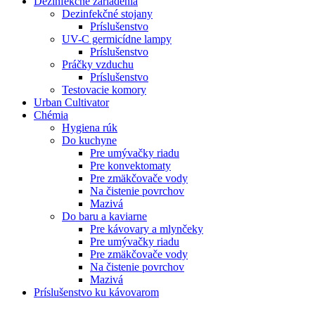
Dezinfekčné zariadenia
Dezinfekčné stojany
Príslušenstvo
UV-C germicídne lampy
Príslušenstvo
Práčky vzduchu
Príslušenstvo
Testovacie komory
Urban Cultivator
Chémia
Hygiena rúk
Do kuchyne
Pre umývačky riadu
Pre konvektomaty
Pre zmäkčovače vody
Na čistenie povrchov
Mazivá
Do baru a kaviarne
Pre kávovary a mlynčeky
Pre umývačky riadu
Pre zmäkčovače vody
Na čistenie povrchov
Mazivá
Príslušenstvo ku kávovarom