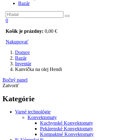
Bazár
0
Košík je prázdny:
0,00
€
Nakupovať
Domov
Bazár
Inventár
Kanvička na olej Hendi
Bočný panel
Zatvoriť
Kategórie
Varné technológie
Konvektomaty
Kuchynské Konvektomaty
Pekárenské Konvektomaty
Kompaktné Konvektomaty
% Výpredaj %