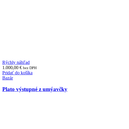
Rýchly náhľad
1.000,00
€
bez DPH
Pridať do košíka
Bazár
Plato výstupné z umýavčky