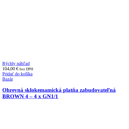
Rýchly náhľad
104,00
€
bez DPH
Pridať do košíka
Bazár
Ohrevná sklokemamická platňa zabudovateľná
BROWN 4 – 4 x GN1/1